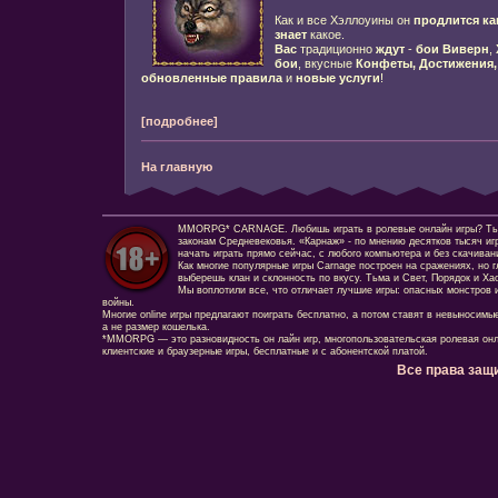
Как и все Хэллоуины он
продлится ка
знает
какое.
Вас
традиционно
ждут
-
бои Виверн
,
бои
, вкусные
Конфеты,
Достижения,
обновленные правила
и
новые услуги
!
[подробнее]
На главную
MMORPG* CARNAGE. Любишь играть в ролевые онлайн игры? Ты сд
законам Средневековья. «Карнаж» - по мнению десятков тысяч иг
начать играть прямо сейчас, с любого компьютера и без скачиван
Как многие популярные игры Carnage построен на сражениях, но г
выберешь клан и склонность по вкусу. Тьма и Свет, Порядок и Ха
Мы воплотили все, что отличает лучшие игры: опасных монстров и
войны.
Многие online игры предлагают поиграть бесплатно, а потом ставят в невыносимы
а не размер кошелька.
*MMORPG — это разновидность он лайн игр, многопользовательская ролевая онл
клиентские и браузерные игры, бесплатные и с абонентской платой.
Все права защ