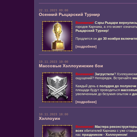
22.11.2023 09:00
Осенний Рыцарский Турнир
Внимание!
Сэры Рыцари
вернулис
городов Карнажа, а это может означать
Р
ыцарский Турнир
!
Продлится он
до 30 ноября включит
[подробнее]
19.11.2023 10:00
Массовые Хэллоуинские бои
Внимание!
Загрустили
? Хэллоуински
ощущений? Непорядок. Встречайте
ма
Каждый день
с полудня до полуночи
площади будут проводиться
массовые
увеличенным до безумия опытом и
до
[подробнее]
10.11.2023 18:00
Хэллоуин
Внимание!
Мастера реконструктор
всех
обитателей Карнажа с уже ставш
нас
праздником - Хэллоуином
!