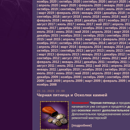
ноябрь 2020
|
октябрь 2020
|
сентябрь 2020
|
август 2020
|
|
апрель 2020
|
март 2020
|
февраль 2020
|
январь 2020
|
де
октябрь 2019
|
сентябрь 2019
|
август 2019
|
июль 2019
|
ию
|
март 2019
|
февраль 2019
|
январь 2019
|
декабрь 2018
|
н
сентябрь 2018
|
август 2018
|
июль 2018
|
июнь 2018
|
май 2
февраль 2018
|
январь 2018
|
декабрь 2017
|
ноябрь 2017
|
август 2017
|
июль 2017
|
июнь 2017
|
май 2017
|
апрель 201
январь 2017
|
декабрь 2016
|
ноябрь 2016
|
октябрь 2016
|
июль 2016
|
июнь 2016
|
май 2016
|
апрель 2016
|
март 2016
декабрь 2015
|
ноябрь 2015
|
октябрь 2015
|
сентябрь 2015
2015
|
май 2015
|
апрель 2015
|
март 2015
|
февраль 2015
|
я
ноябрь 2014
|
октябрь 2014
|
сентябрь 2014
|
август 2014
|
|
апрель 2014
|
март 2014
|
февраль 2014
|
январь 2014
|
де
октябрь 2013
|
сентябрь 2013
|
август 2013
|
июль 2013
|
ию
|
март 2013
|
февраль 2013
|
январь 2013
|
декабрь 2012
|
н
сентябрь 2012
|
август 2012
|
июль 2012
|
июнь 2012
|
май 2
февраль 2012
|
январь 2012
|
декабрь 2011
|
ноябрь 2011
|
август 2011
|
июль 2011
|
июнь 2011
|
май 2011
|
апрель 201
январь 2011
|
декабрь 2010
|
ноябрь 2010
|
октябрь 2010
|
с
июль 2010
|
июнь 2010
|
май 2010
|
апрель 2010
|
март 2010
декабрь 2009
|
ноябрь 2009
|
октябрь 2009
|
сентябрь 2009
2009
|
май 2009
|
апрель 2009
|
март 2009
|
февраль 2009
|
я
ноябрь 2008
23.11.2023 23:00
Черная пятница и Осколки камней
Внимание!
Черная пятница
и прода
начинается уже сегодня и продлятся
д
раз
осколки
имеют
дополнительное
Дополнительное предназначение оскол
ремонтной мастерской!
[подробнее]