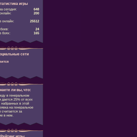
татистика игры
за сегодня:
648
онлайн:
200
 онлайн:
25512
боев:
24
в боях:
165
оциальные сети
вится
наете ли вы, что:
еду в генеральном
 дается 25% от всех
 набранных в этой
еявка на генеральное
 считается за
е в нем.
Рейтинг игры