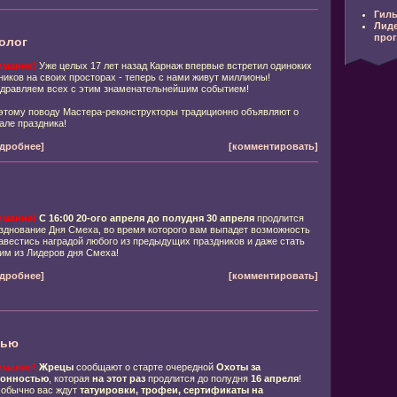
Гиль
Лид
про
олог
имание!
Уже целых 17 лет назад Карнаж впервые встретил одиноких
ников на своих просторах - теперь с нами живут миллионы!
дравляем всех с этим знаменательнейшим событием!
этому поводу Мастера-реконструкторы традиционно объявляют о
але праздника!
дробнее]
[комментировать]
имание!
С 16:00 20-ого апреля до полудня 30 апреля
продлится
зднование Дня Смеха, во время которого вам выпадет возможность
авестись наградой любого из предыдущих праздников и даже стать
им из Лидеров дня Смеха!
дробнее]
[комментировать]
тью
имание!
Жрецы
сообщают о старте очередной
Охоты за
лонностью
, которая
на этот раз
продлится до полудня
16 апреля
!
 обычно вас ждут
татуировки, трофеи, сертификаты на