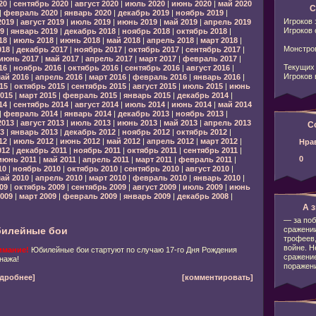
20
|
сентябрь 2020
|
август 2020
|
июль 2020
|
июнь 2020
|
май 2020
С
|
февраль 2020
|
январь 2020
|
декабрь 2019
|
ноябрь 2019
|
Игроков 
2019
|
август 2019
|
июль 2019
|
июнь 2019
|
май 2019
|
апрель 2019
Игроков 
9
|
январь 2019
|
декабрь 2018
|
ноябрь 2018
|
октябрь 2018
|
18
|
июль 2018
|
июнь 2018
|
май 2018
|
апрель 2018
|
март 2018
|
Монстров
018
|
декабрь 2017
|
ноябрь 2017
|
октябрь 2017
|
сентябрь 2017
|
июнь 2017
|
май 2017
|
апрель 2017
|
март 2017
|
февраль 2017
|
Текущих 
16
|
ноябрь 2016
|
октябрь 2016
|
сентябрь 2016
|
август 2016
|
Игроков 
ай 2016
|
апрель 2016
|
март 2016
|
февраль 2016
|
январь 2016
|
15
|
октябрь 2015
|
сентябрь 2015
|
август 2015
|
июль 2015
|
июнь
015
|
март 2015
|
февраль 2015
|
январь 2015
|
декабрь 2014
|
14
|
сентябрь 2014
|
август 2014
|
июль 2014
|
июнь 2014
|
май 2014
|
февраль 2014
|
январь 2014
|
декабрь 2013
|
ноябрь 2013
|
2013
|
август 2013
|
июль 2013
|
июнь 2013
|
май 2013
|
апрель 2013
С
3
|
январь 2013
|
декабрь 2012
|
ноябрь 2012
|
октябрь 2012
|
12
|
июль 2012
|
июнь 2012
|
май 2012
|
апрель 2012
|
март 2012
|
Нра
012
|
декабрь 2011
|
ноябрь 2011
|
октябрь 2011
|
сентябрь 2011
|
0
июнь 2011
|
май 2011
|
апрель 2011
|
март 2011
|
февраль 2011
|
10
|
ноябрь 2010
|
октябрь 2010
|
сентябрь 2010
|
август 2010
|
ай 2010
|
апрель 2010
|
март 2010
|
февраль 2010
|
январь 2010
|
09
|
октябрь 2009
|
сентябрь 2009
|
август 2009
|
июль 2009
|
июнь
009
|
март 2009
|
февраль 2009
|
январь 2009
|
декабрь 2008
|
А з
— за поб
сражении
билейные бои
трофеев,
войне. Н
имание!
Юбилейные бои стартуют по случаю 17-го Дня Рождения
сражение
нажа!
поражени
дробнее]
[комментировать]