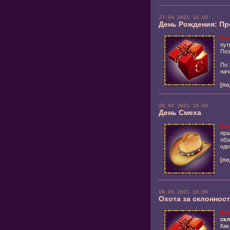
27.04.2021 16:00
День Рождения: Пр
Вн
пут
Поз
По 
нач
[по
20.04.2021 16:00
День Смеха
Вн
пра
обз
одн
[по
08.04.2021 18:00
Охота за склоннос
Вн
ск
Как