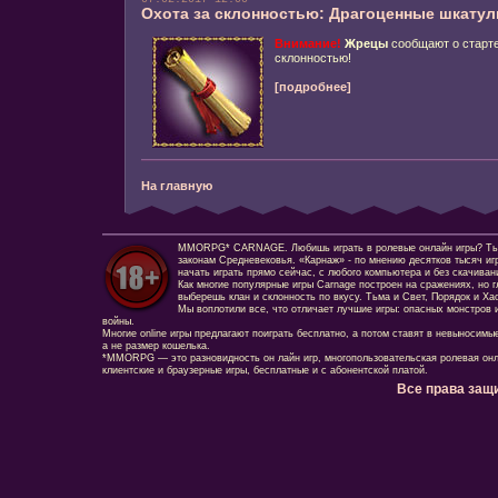
Охота за склонностью: Драгоценные шкатул
Внимание!
Жрецы
сообщают о старт
склонностью!
[подробнее]
На главную
MMORPG* CARNAGE. Любишь играть в ролевые онлайн игры? Ты сд
законам Средневековья. «Карнаж» - по мнению десятков тысяч иг
начать играть прямо сейчас, с любого компьютера и без скачиван
Как многие популярные игры Carnage построен на сражениях, но г
выберешь клан и склонность по вкусу. Тьма и Свет, Порядок и Ха
Мы воплотили все, что отличает лучшие игры: опасных монстров и
войны.
Многие online игры предлагают поиграть бесплатно, а потом ставят в невыносимы
а не размер кошелька.
*MMORPG — это разновидность он лайн игр, многопользовательская ролевая онл
клиентские и браузерные игры, бесплатные и с абонентской платой.
Все права защ