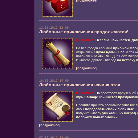
[подробнее]
13.02.2017 12:00
Любовные приключения продолжаются!
Внимание!
Веселье начинается, Дам
Во все города Карнажа
прибыли Фло
открылись
Клубы Адам
и
Ева
, а так 
появились
рейтинги
- Дня Всех Влюбл
И многое другое - вперед
на встречу
[подробнее]
10.02.2017 14:00
Любовные приключения начинаются
Внимание!
На просторах браузерной 
игры
Carnage
начинается
празднован
Спешите принять посильное участие в
дабы
порадовать своих любимых
,
получить массу
уникальных
наград 
положительных эмоций
!
[подробнее]
07.02.2017 12:00