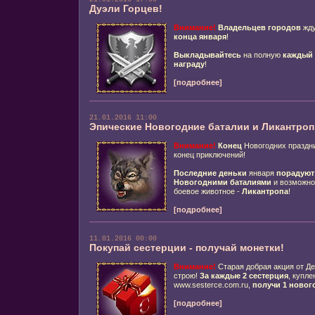
Дуэли Горцев!
Внимание!
Владельцев городов
жду
конца января
!
Выкладывайтесь
на полную
каждый 
награду
!
[подробнее]
21.01.2016 11:00
Эпические Новогодние баталии и Ликантроп
Внимание!
Конец
Новогодних праздн
конец приключений!
Последние деньки
января
порадуют
Новогодними баталиями
и возможн
боевое животное -
Ликантропа
!
[подробнее]
11.01.2016 00:00
Покупай сестерции - получай монетки!
Внимание!
Старая добрая акция от Де
строю!
За каждые 2 сестерция
, купле
www.sesterce.com.ru,
получи 1 новог
[подробнее]