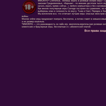
MMORPG* CARNAGE. Любишь играть в ролевые онлайн игры? Ты сд
законам Средневековья. «Карнаж» - по мнению десятков тысяч иг
начать играть прямо сейчас, с любого компьютера и без скачиван
Как многие популярные игры Carnage построен на сражениях, но г
выберешь клан и склонность по вкусу. Тьма и Свет, Порядок и Ха
Мы воплотили все, что отличает лучшие игры: опасных монстров и
войны.
Многие online игры предлагают поиграть бесплатно, а потом ставят в невыносимы
а не размер кошелька.
*MMORPG — это разновидность он лайн игр, многопользовательская ролевая онл
клиентские и браузерные игры, бесплатные и с абонентской платой.
Все права защ