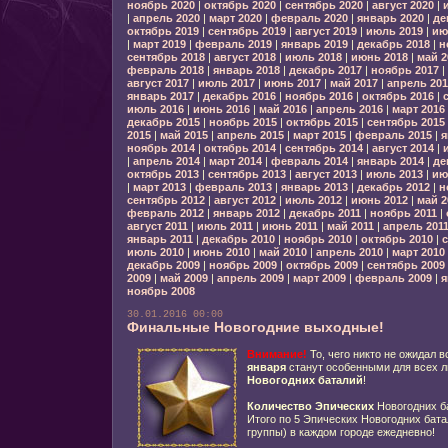
ноябрь 2020
|
октябрь 2020
|
сентябрь 2020
|
август 2020
|
|
апрель 2020
|
март 2020
|
февраль 2020
|
январь 2020
|
де
октябрь 2019
|
сентябрь 2019
|
август 2019
|
июль 2019
|
ию
|
март 2019
|
февраль 2019
|
январь 2019
|
декабрь 2018
|
н
сентябрь 2018
|
август 2018
|
июль 2018
|
июнь 2018
|
май 2
февраль 2018
|
январь 2018
|
декабрь 2017
|
ноябрь 2017
|
август 2017
|
июль 2017
|
июнь 2017
|
май 2017
|
апрель 201
январь 2017
|
декабрь 2016
|
ноябрь 2016
|
октябрь 2016
|
июль 2016
|
июнь 2016
|
май 2016
|
апрель 2016
|
март 2016
декабрь 2015
|
ноябрь 2015
|
октябрь 2015
|
сентябрь 2015
2015
|
май 2015
|
апрель 2015
|
март 2015
|
февраль 2015
|
я
ноябрь 2014
|
октябрь 2014
|
сентябрь 2014
|
август 2014
|
|
апрель 2014
|
март 2014
|
февраль 2014
|
январь 2014
|
де
октябрь 2013
|
сентябрь 2013
|
август 2013
|
июль 2013
|
ию
|
март 2013
|
февраль 2013
|
январь 2013
|
декабрь 2012
|
н
сентябрь 2012
|
август 2012
|
июль 2012
|
июнь 2012
|
май 2
февраль 2012
|
январь 2012
|
декабрь 2011
|
ноябрь 2011
|
август 2011
|
июль 2011
|
июнь 2011
|
май 2011
|
апрель 201
январь 2011
|
декабрь 2010
|
ноябрь 2010
|
октябрь 2010
|
с
июль 2010
|
июнь 2010
|
май 2010
|
апрель 2010
|
март 2010
декабрь 2009
|
ноябрь 2009
|
октябрь 2009
|
сентябрь 2009
2009
|
май 2009
|
апрель 2009
|
март 2009
|
февраль 2009
|
я
ноябрь 2008
30.01.2016 00:00
Финальные Новогодние выходные!
Внимание!
То, чего никто не ожидал в
января
станут особенными для всех л
Новогодних баталий
!
Количество Эпических
Новогодних б
Итого по 5 Эпических Новогодних бата
группы) в каждом городе ежедневно!