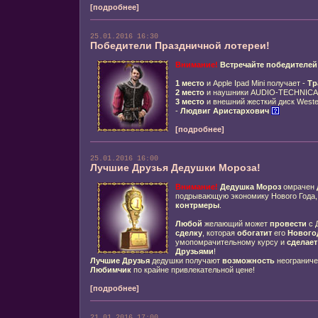
[подробнее]
25.01.2016 16:30
Победители Праздничной лотереи!
Внимание!
Встречайте победителей
1 место
и Apple Ipad Mini получает -
Тр
2 место
и наушники AUDIO-TECHNICA 
3 место
и внешний жесткий диск Wester
-
Людвиг Аристархович
[подробнее]
25.01.2016 16:00
Лучшие Друзья Дедушки Мороза!
Внимание!
Дедушка Мороз
омрачен
подрывающую экономику Нового Года,
контрмеры
.
Любой
желающий может
провести
с 
сделку
, которая
обогатит
его
Нового
умопомрачительному курсу и
сделает
Друзьями
!
Лучшие Друзья
дедушки получают
возможность
неогранич
Любимчик
по крайне привлекательной цене!
[подробнее]
21.01.2016 17:00