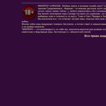
MMORPG* CARNAGE. Любишь играть в ролевые онлайн игры? Ты сд
законам Средневековья. «Карнаж» - по мнению десятков тысяч иг
начать играть прямо сейчас, с любого компьютера и без скачиван
Как многие популярные игры Carnage построен на сражениях, но г
выберешь клан и склонность по вкусу. Тьма и Свет, Порядок и Ха
Мы воплотили все, что отличает лучшие игры: опасных монстров и
войны.
Многие online игры предлагают поиграть бесплатно, а потом ставят в невыносимы
а не размер кошелька.
*MMORPG — это разновидность он лайн игр, многопользовательская ролевая онл
клиентские и браузерные игры, бесплатные и с абонентской платой.
Все права защ