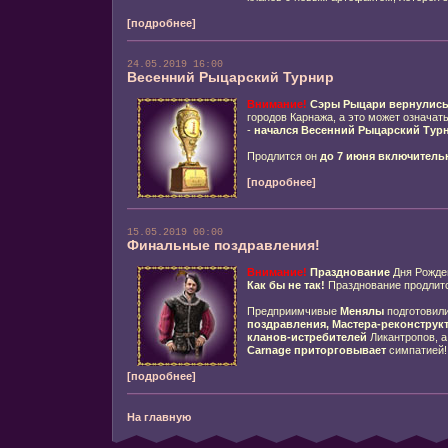
[подробнее]
24.05.2019 16:00
Весенний Рыцарский Турнир
Внимание!
Сэры Рыцари
вернулис
городов Карнажа, а это может означать
-
начался
Весенний
Рыцарский Тур
Продлится он
до 7 июня включитель
[подробнее]
15.05.2019 00:00
Финальные поздравления!
Внимание!
Празднование
Дня Рожд
Как бы не так!
Празднование продлитс
Предприимчивые
Менялы
подготовил
поздравления, Мастера-реконстру
кланов-истребителей
Ликантропов, а
Carnage
приторговывает
симпатией!
[подробнее]
На главную