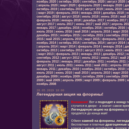
ноябрь 2020
|
октябрь 2020
|
сентябрь 2020
|
август 2020
|
|
апрель 2020
|
март 2020
|
февраль 2020
|
январь 2020
|
де
октябрь 2019
|
сентябрь 2019
|
август 2019
|
июль 2019
|
ию
|
март 2019
|
февраль 2019
|
январь 2019
|
декабрь 2018
|
н
сентябрь 2018
|
август 2018
|
июль 2018
|
июнь 2018
|
май 2
февраль 2018
|
январь 2018
|
декабрь 2017
|
ноябрь 2017
|
август 2017
|
июль 2017
|
июнь 2017
|
май 2017
|
апрель 201
январь 2017
|
декабрь 2016
|
ноябрь 2016
|
октябрь 2016
|
июль 2016
|
июнь 2016
|
май 2016
|
апрель 2016
|
март 2016
декабрь 2015
|
ноябрь 2015
|
октябрь 2015
|
сентябрь 2015
2015
|
май 2015
|
апрель 2015
|
март 2015
|
февраль 2015
|
я
ноябрь 2014
|
октябрь 2014
|
сентябрь 2014
|
август 2014
|
|
апрель 2014
|
март 2014
|
февраль 2014
|
январь 2014
|
де
октябрь 2013
|
сентябрь 2013
|
август 2013
|
июль 2013
|
ию
|
март 2013
|
февраль 2013
|
январь 2013
|
декабрь 2012
|
н
сентябрь 2012
|
август 2012
|
июль 2012
|
июнь 2012
|
май 2
февраль 2012
|
январь 2012
|
декабрь 2011
|
ноябрь 2011
|
август 2011
|
июль 2011
|
июнь 2011
|
май 2011
|
апрель 201
январь 2011
|
декабрь 2010
|
ноябрь 2010
|
октябрь 2010
|
с
июль 2010
|
июнь 2010
|
май 2010
|
апрель 2010
|
март 2010
декабрь 2009
|
ноябрь 2009
|
октябрь 2009
|
сентябрь 2009
2009
|
май 2009
|
апрель 2009
|
март 2009
|
февраль 2009
|
я
ноябрь 2008
28.05.2019 18:00
Легендарная акция на флорины!
Внимание!
Вот и
подходят к концу
п
стучится в двери - а значит самое вре
Легендарную акцию на флорины
в 
продлится до конца мая!
Обмен
камней на флорины
,
легенд
бесплатные и платные
драгоценные 
кланов с новым артефактом, лотерея 