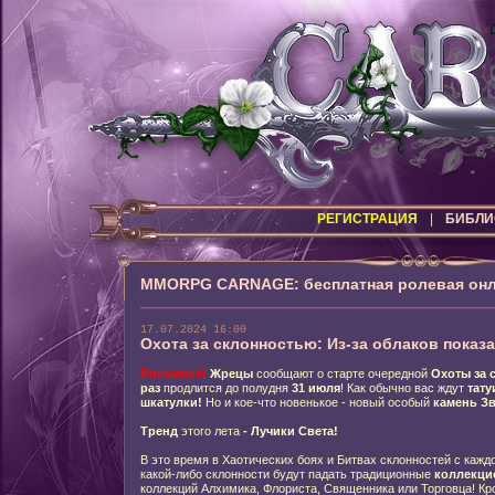
РЕГИСТРАЦИЯ
|
БИБЛИ
MMORPG CARNAGE: бесплатная ролевая онл
17.07.2024 16:00
Охота за склонностью: Из-за облаков показ
Внимание!
Жрецы
сообщают о старте очередной
Охоты за 
раз
продлится до полудня
31
июля
! Как обычно вас ждут
тату
шкатулки!
Но и кое-что новенькое - новый особый
камень З
Тренд
этого лета
- Лучики Света!
В это время в Хаотических боях и Битвах склонностей с кажд
какой-либо склонности будут падать традиционные
коллекци
коллекций Алхимика, Флориста, Священника или Торговца! Кро