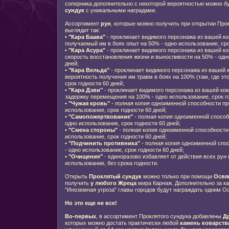
соперника дополнительно с некоторой вероятностью можно б
сундук
с уникальными наградами.
Ассортимент
рун
, которые можно получить при открытии Про
выглядит так:
•
"Кара Баава"
- проклинает видимого персонажа из вашей ко
получаемый им в боях опыт на 50% - одно использование, сро
•
"Кара Асура"
- проклинает видимого персонажа из вашей ко
скорость восстановления жизни и выносливости на 50% - одно
дней;
•
"Кара Вельда"
- проклинает видимого персонажа из вашей 
вероятность получения им травм в боях на 100% (там, где эт
срок годности 60 дней;
•
"Кара Дэви"
- проклинает видимого персонажа из вашей ком
задержку перемещения на 100% - одно использование, срок го
•
"Чужая кровь"
- полная копия одноименной способности пр
использование, срок годности 60 дней;
•
"Самопожертвование"
- полная копия одноименной способ
одно использование, срок годности 60 дней;
•
"Смена стороны"
- полная копия одноименной способности
использование, срок годности 60 дней;
•
"Подчинить противника"
- полная копия одноименной спо
- одно использование, срок годности 60 дней;
•
"Очищение"
- единоразово избавляет от действия всех рун 
использование, без срока годности.
Открыть
Проклятый сундук
можно только при помощи
Освя
получить
у любого Жреца
мира Карнаж. Дополнительно за к
"Иноземная угроза" главы городов будут награждать одним
Но это еще не все
!
Во-первых
, в ассортимент Проклятого сундука добавлены
Д
которых можно достать практически любой
камень коварст