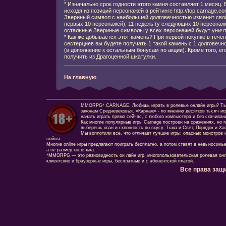
* Изначально срок годности этого камня составляет 1 месяц. 
исходя из позиций персонажей в рейтинге http://top.carnage.com
Звериный символ с наибольшей долговечностью изменит свой 
первых 10 персонажей), 11 недель (у следующих 10 персонажей
остальные Звериные символы у всех персонажей будут унич
* Как же добывается этот камень? При первой покупке в течен
сестерциев вы будете получать 1 такой камень с 1 долговечн
(в дополнение к остальным бонусам по акции). Кроме того, е
получить из Драгоценной шкатулки.
На главную
MMORPG* CARNAGE. Любишь играть в ролевые онлайн игры? Ты сд
законам Средневековья. «Карнаж» - по мнению десятков тысяч иг
начать играть прямо сейчас, с любого компьютера и без скачиван
Как многие популярные игры Carnage построен на сражениях, но г
выберешь клан и склонность по вкусу. Тьма и Свет, Порядок и Ха
Мы воплотили все, что отличает лучшие игры: опасных монстров и
войны.
Многие online игры предлагают поиграть бесплатно, а потом ставят в невыносимы
а не размер кошелька.
*MMORPG — это разновидность он лайн игр, многопользовательская ролевая онл
клиентские и браузерные игры, бесплатные и с абонентской платой.
Все права защ