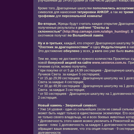
улучшенный до 14-ого уровня (в том числе Двуцвет коварства
Кроме того, Драгоценные шкатулки
пополнились ассортиме
символов для нанесения
татуировки АНКОР
, а так же
тремя
трофеями
для
персональной комнаты
!
Во-вторых
, Жрецы будут считать каждое открытие Драгоцен
полученные результаты в
рейтинг "Охоты за
склонностью"
(
http://top.carnage.com.ru/align_hunting/
). 
охотников получат
по Волшебной лампе
.
Ну и в-третьих
, каждый, кто откроет Драгоценную шкатулку 5
"Охотник за драгоценностями"
и одну
Индульгенцию
в наг
Это достижение
обнулено
у всех,
у кого
оно уже было
выпо
Тем же, кому не достанется нужного количества Проклятых с
новой
бонусной акцией на сайте
www.sesterce.com.ru
. Пр
течение суток, можно получить:
* при покупке от от 5 до 14,99 сестерциев - Драгоценную шкат
Лучиков Света за каждые 5 сестерциев;
* от 15 до 29,99 сестерциев - Драгоценную шкатулку на 1 дол
Света за каждые 4 сестерция;
* от 30 до 49,99 сестерциев - Драгоценную шкатулку на 1 дол
Света за каждые 3 сестерция;
* от 50 сестерциев - Драгоценную шкатулку на 1 долговечност
2 сестерция.
Новый камень - Звериный символ:
* Уже 14 уровня - один из сильнейших (если не самый сильны
может быть надет только в единственном экземпляре. Его осо
не только своего владельца, но и всех боевых животных котор
* Долговечность этого камня можно увеличить в Ремонтной ма
камни - плюс 1 долговечность за каждую 1 долговечности пож
обращает ваше внимание, что эта опция платная - 9 сестерци
долговечности.